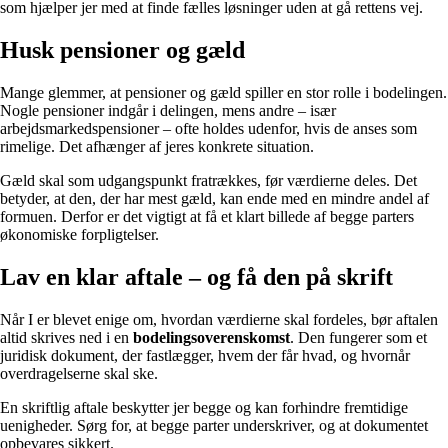
som hjælper jer med at finde fælles løsninger uden at gå rettens vej.
Husk pensioner og gæld
Mange glemmer, at pensioner og gæld spiller en stor rolle i bodelingen.
Nogle pensioner indgår i delingen, mens andre – især
arbejdsmarkedspensioner – ofte holdes udenfor, hvis de anses som
rimelige. Det afhænger af jeres konkrete situation.
Gæld skal som udgangspunkt fratrækkes, før værdierne deles. Det
betyder, at den, der har mest gæld, kan ende med en mindre andel af
formuen. Derfor er det vigtigt at få et klart billede af begge parters
økonomiske forpligtelser.
Lav en klar aftale – og få den på skrift
Når I er blevet enige om, hvordan værdierne skal fordeles, bør aftalen
altid skrives ned i en
bodelingsoverenskomst
. Den fungerer som et
juridisk dokument, der fastlægger, hvem der får hvad, og hvornår
overdragelserne skal ske.
En skriftlig aftale beskytter jer begge og kan forhindre fremtidige
uenigheder. Sørg for, at begge parter underskriver, og at dokumentet
opbevares sikkert.