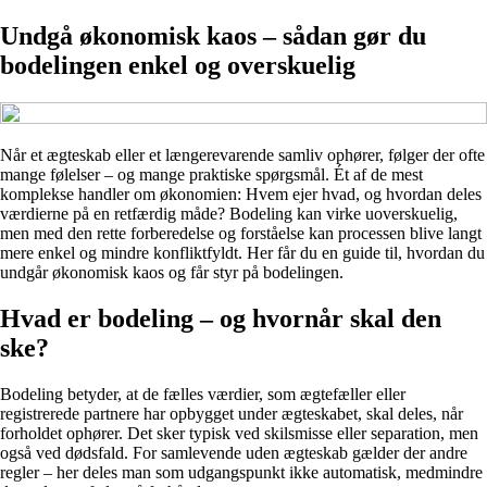
Undgå økonomisk kaos – sådan gør du
bodelingen enkel og overskuelig
Når et ægteskab eller et længerevarende samliv ophører, følger der ofte
mange følelser – og mange praktiske spørgsmål. Ét af de mest
komplekse handler om økonomien: Hvem ejer hvad, og hvordan deles
værdierne på en retfærdig måde? Bodeling kan virke uoverskuelig,
men med den rette forberedelse og forståelse kan processen blive langt
mere enkel og mindre konfliktfyldt. Her får du en guide til, hvordan du
undgår økonomisk kaos og får styr på bodelingen.
Hvad er bodeling – og hvornår skal den
ske?
Bodeling betyder, at de fælles værdier, som ægtefæller eller
registrerede partnere har opbygget under ægteskabet, skal deles, når
forholdet ophører. Det sker typisk ved skilsmisse eller separation, men
også ved dødsfald. For samlevende uden ægteskab gælder der andre
regler – her deles man som udgangspunkt ikke automatisk, medmindre