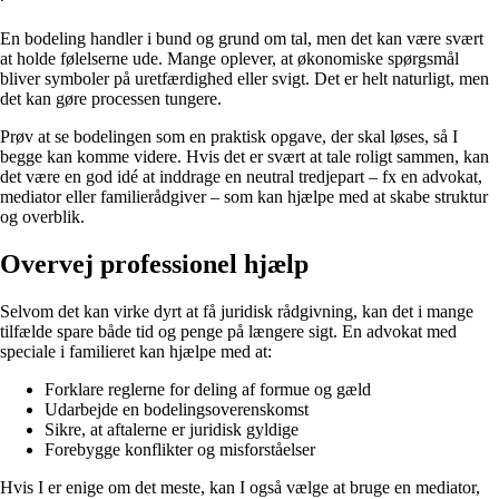
En bodeling handler i bund og grund om tal, men det kan være svært
at holde følelserne ude. Mange oplever, at økonomiske spørgsmål
bliver symboler på uretfærdighed eller svigt. Det er helt naturligt, men
det kan gøre processen tungere.
Prøv at se bodelingen som en praktisk opgave, der skal løses, så I
begge kan komme videre. Hvis det er svært at tale roligt sammen, kan
det være en god idé at inddrage en neutral tredjepart – fx en advokat,
mediator eller familierådgiver – som kan hjælpe med at skabe struktur
og overblik.
Overvej professionel hjælp
Selvom det kan virke dyrt at få juridisk rådgivning, kan det i mange
tilfælde spare både tid og penge på længere sigt. En advokat med
speciale i familieret kan hjælpe med at:
Forklare reglerne for deling af formue og gæld
Udarbejde en bodelingsoverenskomst
Sikre, at aftalerne er juridisk gyldige
Forebygge konflikter og misforståelser
Hvis I er enige om det meste, kan I også vælge at bruge en mediator,