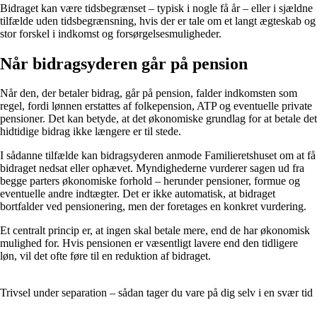
Bidraget kan være tidsbegrænset – typisk i nogle få år – eller i sjældne
tilfælde uden tidsbegrænsning, hvis der er tale om et langt ægteskab og
stor forskel i indkomst og forsørgelsesmuligheder.
Når bidragsyderen går på pension
Når den, der betaler bidrag, går på pension, falder indkomsten som
regel, fordi lønnen erstattes af folkepension, ATP og eventuelle private
pensioner. Det kan betyde, at det økonomiske grundlag for at betale det
hidtidige bidrag ikke længere er til stede.
I sådanne tilfælde kan bidragsyderen anmode Familieretshuset om at få
bidraget nedsat eller ophævet. Myndighederne vurderer sagen ud fra
begge parters økonomiske forhold – herunder pensioner, formue og
eventuelle andre indtægter. Det er ikke automatisk, at bidraget
bortfalder ved pensionering, men der foretages en konkret vurdering.
Et centralt princip er, at ingen skal betale mere, end de har økonomisk
mulighed for. Hvis pensionen er væsentligt lavere end den tidligere
løn, vil det ofte føre til en reduktion af bidraget.
Trivsel under separation – sådan tager du vare på dig selv i en svær tid