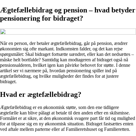
Ægtefællebidrag og pension – hvad betyder
pensionering for bidraget?
Når en person, der betaler ægtefællebidrag, går på pension, ændrer
økonomien sig ofte markant. Indkomsten falder, og det kan rejse
spørgsmålet: Skal bidraget fortsætte uændret, eller kan det nedsættes –
måske helt bortfalde? Samtidig kan modtageren af bidraget også nå
pensionsalderen, hvilket igen kan påvirke behovet for støtte. I denne
artikel ser vi nærmere på, hvordan pensionering spiller ind på
ægtefællebidrag, og hvilke muligheder der findes for at justere
bidraget.
Hvad er ægtefællebidrag?
Ægtefællebidrag er en økonomisk støtte, som den ene tidligere
ægtefælle kan blive pålagt at betale til den anden efter en skilsmisse.
Formålet er at sikre, at den økonomisk svagere part får tid og mulighed
for at tilpasse sig en ny økonomisk situation. Bidraget fastsættes enten
ved aftale mellem parterne eller af Familieretshuset og Familieretten.