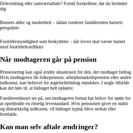
Deleordning eller samværsaftale? Forstå forskellene, før du beslutter
dig
Barnets alder og modenhed – sådan vurderer familieretten barnets
perspektiv
Forældremyndighed som beskyttelse – når loven skal værne barnet
mod forældrekonflikter
Når modtageren går på pension
Pensionering kan også ændre situationen for den, der modtager bidrag.
Hvis modtageren får folkepension, arbejdsmarkedspension eller anden
indkomst, kan behovet for ægtefællebidrag mindskes. I nogle tilfælde
kan det føre til, at bidraget helt ophører.
Familieretshuset ser på, om modtageren fortsat har behov for støtte for
at opretholde en rimelig levestandard. Hvis pensionen giver en stabil
og tilstrækkelig indkomst, vil bidraget typisk blive nedsat eller
bortfalde.
Kan man selv aftale ændringer?