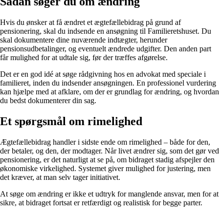
Sådan søger du om ændring
Hvis du ønsker at få ændret et ægtefællebidrag på grund af
pensionering, skal du indsende en ansøgning til Familieretshuset. Du
skal dokumentere dine nuværende indtægter, herunder
pensionsudbetalinger, og eventuelt ændrede udgifter. Den anden part
får mulighed for at udtale sig, før der træffes afgørelse.
Det er en god idé at søge rådgivning hos en advokat med speciale i
familieret, inden du indsender ansøgningen. En professionel vurdering
kan hjælpe med at afklare, om der er grundlag for ændring, og hvordan
du bedst dokumenterer din sag.
Et spørgsmål om rimelighed
Ægtefællebidrag handler i sidste ende om rimelighed – både for den,
der betaler, og den, der modtager. Når livet ændrer sig, som det gør ved
pensionering, er det naturligt at se på, om bidraget stadig afspejler den
økonomiske virkelighed. Systemet giver mulighed for justering, men
det kræver, at man selv tager initiativet.
At søge om ændring er ikke et udtryk for manglende ansvar, men for at
sikre, at bidraget fortsat er retfærdigt og realistisk for begge parter.