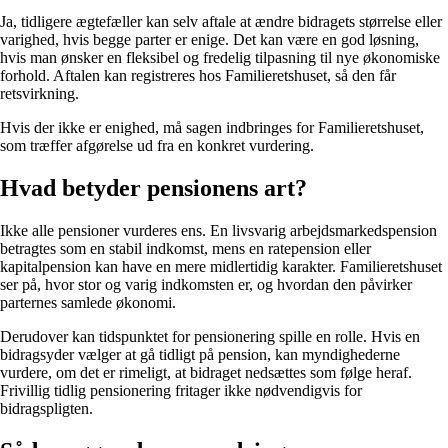
Ja, tidligere ægtefæller kan selv aftale at ændre bidragets størrelse eller
varighed, hvis begge parter er enige. Det kan være en god løsning,
hvis man ønsker en fleksibel og fredelig tilpasning til nye økonomiske
forhold. Aftalen kan registreres hos Familieretshuset, så den får
retsvirkning.
Hvis der ikke er enighed, må sagen indbringes for Familieretshuset,
som træffer afgørelse ud fra en konkret vurdering.
Hvad betyder pensionens art?
Ikke alle pensioner vurderes ens. En livsvarig arbejdsmarkedspension
betragtes som en stabil indkomst, mens en ratepension eller
kapitalpension kan have en mere midlertidig karakter. Familieretshuset
ser på, hvor stor og varig indkomsten er, og hvordan den påvirker
parternes samlede økonomi.
Derudover kan tidspunktet for pensionering spille en rolle. Hvis en
bidragsyder vælger at gå tidligt på pension, kan myndighederne
vurdere, om det er rimeligt, at bidraget nedsættes som følge heraf.
Frivillig tidlig pensionering fritager ikke nødvendigvis for
bidragspligten.