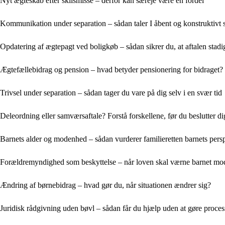
Nyt ægteskab efter skilsmisse – derfor kan særeje være en fordel
Kommunikation under separation – sådan taler I åbent og konstruktiv
Opdatering af ægtepagt ved boligkøb – sådan sikrer du, at aftalen stad
Ægtefællebidrag og pension – hvad betyder pensionering for bidraget?
Trivsel under separation – sådan tager du vare på dig selv i en svær tid
Deleordning eller samværsaftale? Forstå forskellene, før du beslutter di
Barnets alder og modenhed – sådan vurderer familieretten barnets pers
Forældremyndighed som beskyttelse – når loven skal værne barnet mod
Ændring af børnebidrag – hvad gør du, når situationen ændrer sig?
Juridisk rådgivning uden bøvl – sådan får du hjælp uden at gøre proce