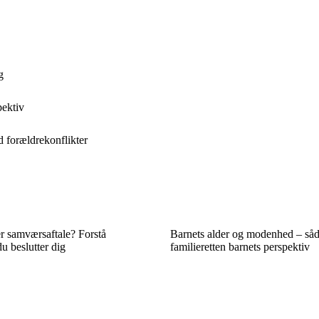
g
pektiv
 forældrekonflikter
r samværsaftale? Forstå
Barnets alder og modenhed – såd
du beslutter dig
familieretten barnets perspektiv