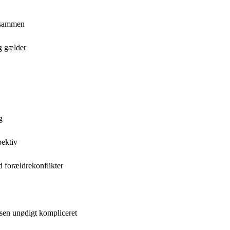
t sammen
ig gælder
g
pektiv
 forældrekonflikter
ssen unødigt kompliceret