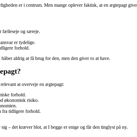
igheden er i centrum. Men mange oplever faktisk, at en ægtepagt giver ro
 fælleseje og særeje.
 ansvar er tydelige.
idligere forhold.
åber aldrig at få brug for den, men den giver ro at have.
tepagt?
a relevant at overveje en ægtepagt:
miske forhold.
od økonomisk risiko.
konomien.
 fra tidligere forhold.
sig – det kræver blot, at I begge er enige og får den tinglyst på ny.