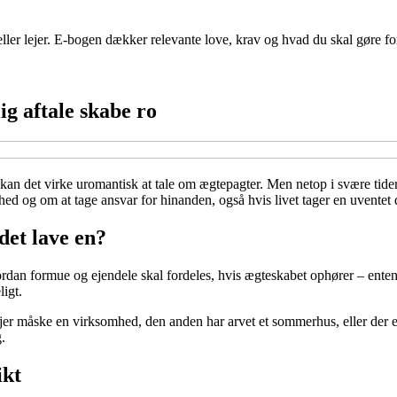
ler lejer. E-bogen dækker relevante love, krav og hvad du skal gøre fo
ig aftale skabe ro
, kan det virke uromantisk at tale om ægtepagter. Men netop i svære tide
ed og om at tage ansvar for hinanden, også hvis livet tager en uventet 
det lave en?
vordan formue og ejendele skal fordeles, hvis ægteskabet ophører – ent
igt.
 måske en virksomhed, den anden har arvet et sommerhus, eller der er b
.
ikt