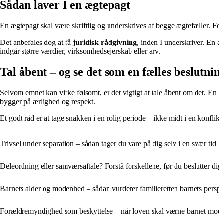
Sådan laver I en ægtepagt
En ægtepagt skal være skriftlig og underskrives af begge ægtefæller. 
Det anbefales dog at få
juridisk rådgivning
, inden I underskriver. En 
indgår større værdier, virksomhedsejerskab eller arv.
Tal åbent – og se det som en fælles beslutni
Selvom emnet kan virke følsomt, er det vigtigt at tale åbent om det. En
bygger på ærlighed og respekt.
Et godt råd er at tage snakken i en rolig periode – ikke midt i en konfl
Trivsel under separation – sådan tager du vare på dig selv i en svær tid
Deleordning eller samværsaftale? Forstå forskellene, før du beslutter di
Barnets alder og modenhed – sådan vurderer familieretten barnets pers
Forældremyndighed som beskyttelse – når loven skal værne barnet mod