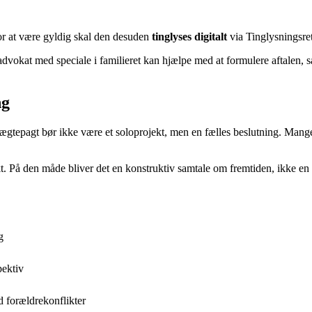
For at være gyldig skal den desuden
tinglyses digitalt
via Tinglysningsret
advokat med speciale i familieret kan hjælpe med at formulere aftalen, så
ng
 ægtepagt bør ikke være et soloprojekt, men en fælles beslutning. Mange
ikt. På den måde bliver det en konstruktiv samtale om fremtiden, ikke en
g
pektiv
 forældrekonflikter