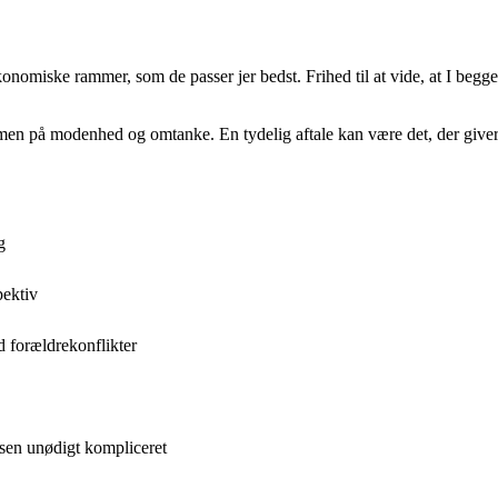
onomiske rammer, som de passer jer bedst. Frihed til at vide, at I begge 
en på modenhed og omtanke. En tydelig aftale kan være det, der giver ro 
g
pektiv
 forældrekonflikter
ssen unødigt kompliceret