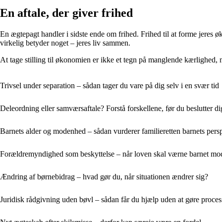
En aftale, der giver frihed
En ægtepagt handler i sidste ende om frihed. Frihed til at forme jeres øk
virkelig betyder noget – jeres liv sammen.
At tage stilling til økonomien er ikke et tegn på manglende kærlighed, m
Trivsel under separation – sådan tager du vare på dig selv i en svær tid
Deleordning eller samværsaftale? Forstå forskellene, før du beslutter di
Barnets alder og modenhed – sådan vurderer familieretten barnets pers
Forældremyndighed som beskyttelse – når loven skal værne barnet mod
Ændring af børnebidrag – hvad gør du, når situationen ændrer sig?
Juridisk rådgivning uden bøvl – sådan får du hjælp uden at gøre proce