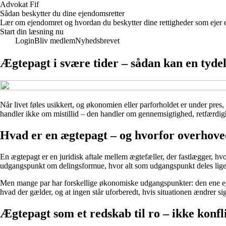
Advokat Fif
Sådan beskytter du dine ejendomsretter
Lær om ejendomret og hvordan du beskytter dine rettigheder som ejer el
Start din læsning nu
Login
Bliv medlem
Nyhedsbrevet
Ægtepagt i svære tider – sådan kan en tydel
Når livet føles usikkert, og økonomien eller parforholdet er under pres
handler ikke om mistillid – den handler om gennemsigtighed, retfærdigh
Hvad er en ægtepagt – og hvorfor overhove
En ægtepagt er en juridisk aftale mellem ægtefæller, der fastlægger, h
udgangspunkt om delingsformue, hvor alt som udgangspunkt deles ligel
Men mange par har forskellige økonomiske udgangspunkter: den ene ejer
hvad der gælder, og at ingen står uforberedt, hvis situationen ændrer sig
Ægtepagt som et redskab til ro – ikke konfl