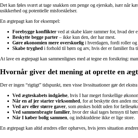
Det kan føles svært at tage snakken om penge og ejerskab, især når kærl
usikkerhed og potentielle misforståelser.
En ægtepagt kan for eksempel:
Forebygge konflikter
ved at skabe klare rammer for, hvad der er
Beskytte begge parter
– ikke kun den, der har mest.
Gøre økonomien mere overskuelig
i hverdagen, fordi roller og
Skabe tryghed
i forhold til børn og arv, hvis der er familier fra t
At lave en ægtepagt kan sammenlignes med at tegne en forsikring: man h
Hvornår giver det mening at oprette en æg
Der er ingen “rigtigt” tidspunkt, men visse livssituationer gør det ekstr
Ved ægteskabets indgåelse
, hvis I har meget forskellige økono
Når en af jer starter virksomhed
, for at beskytte den anden m
Ved arv eller større gaver
, som ønskes holdt uden for fællesø
Ved sammenbragte familier
, hvor der skal tages hensyn til børn
Når I køber bolig sammen
, og indskuddene ikke er lige store.
En ægtepagt kan altid ændres eller ophæves, hvis jeres situation ændrer 